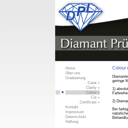
Colour 
Home
Über uns
Diamanten
Graduierung
geringe 
Carat »
Clarity »
1) absolu
Colour »
Farbreihe
Cut »
2) Diama
Certificate »
Kontakt
Bei farbi
Impressum
natürlich
Datenschutz
Behandlu
Haftung