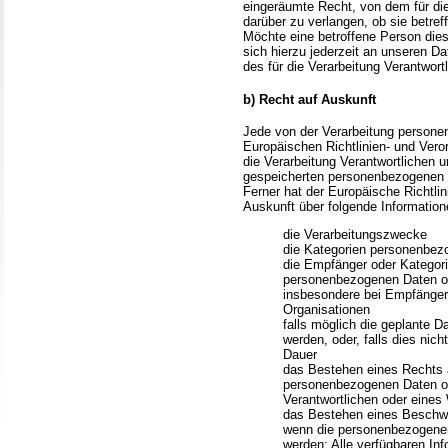
eingeräumte Recht, von dem für die
darüber zu verlangen, ob sie betre
Möchte eine betroffene Person die
sich hierzu jederzeit an unseren D
des für die Verarbeitung Verantwor
b) Recht auf Auskunft
Jede von der Verarbeitung persone
Europäischen Richtlinien- und Vero
die Verarbeitung Verantwortlichen u
gespeicherten personenbezogenen D
Ferner hat der Europäische Richtli
Auskunft über folgende Informatio
die Verarbeitungszwecke
die Kategorien personenbezo
die Empfänger oder Kategor
personenbezogenen Daten of
insbesondere bei Empfängern 
Organisationen
falls möglich die geplante 
werden, oder, falls dies nicht
Dauer
das Bestehen eines Rechts a
personenbezogenen Daten od
Verantwortlichen oder eines
das Bestehen eines Beschwe
wenn die personenbezogenen
werden: Alle verfügbaren Inf