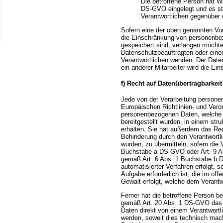
Die betroffene Person hat W
DS-GVO eingelegt und es ste
Verantwortlichen gegenüber 
Sofern eine der oben genannten Vo
die Einschränkung von personenbe
gespeichert sind, verlangen möchte,
Datenschutzbeauftragten oder einen
Verantwortlichen wenden. Der Date
ein anderer Mitarbeiter wird die Ei
f) Recht auf Datenübertragbarkeit
Jede von der Verarbeitung persone
Europäischen Richtlinien- und Vero
personenbezogenen Daten, welche d
bereitgestellt wurden, in einem st
erhalten. Sie hat außerdem das Re
Behinderung durch den Verantwortl
wurden, zu übermitteln, sofern die 
Buchstabe a DS-GVO oder Art. 9 A
gemäß Art. 6 Abs. 1 Buchstabe b D
automatisierter Verfahren erfolgt, 
Aufgabe erforderlich ist, die im öff
Gewalt erfolgt, welche dem Verantw
Ferner hat die betroffene Person b
gemäß Art. 20 Abs. 1 DS-GVO das 
Daten direkt von einem Verantwortl
werden, soweit dies technisch mach