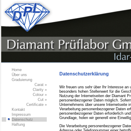
Home
Datenschutzerklärung
Über uns
Graduierung
Carat »
Wir freuen uns sehr über Ihr Interesse a
Clarity »
besonders hohen Stellenwert für die Gesc
Colour »
Nutzung der Internetseiten der Diamant P
Cut »
personenbezogener Daten möglich. Sofern
Certificate »
Unternehmens über unsere Internetseite 
Verarbeitung personenbezogener Daten erfo
Kontakt
personenbezogener Daten erforderlich und 
Impressum
Grundlage, holen wir generell eine Einwill
Datenschutz
Haftung
Die Verarbeitung personenbezogener Daten
Adresse oder Telefonnummer einer betroffe