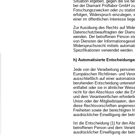
Situation ergeben, gegen die sie b
bei der Diamant Prüflabor GmbH zu
Forschungszwecken oder zu stati
erfolgen, Widerspruch einzulegen, e
einer im öffentlichen Interesse lieg
Zur Ausübung des Rechts auf Wider
Datenschutzbeauftragten der Diama
wenden. Der betroffenen Person st
von Diensten der Informationsgesell
Widerspruchsrecht mittels automati
Spezifikationen verwendet werden.
h) Automatisierte Entscheidungen
Jede von der Verarbeitung persone
Europäischen Richtlinien- und Vero
ausschließlich auf einer automatisie
beruhenden Entscheidung unterworf
entfaltet oder sie in ähnlicher Weis
nicht für den Abschluss oder die E
und dem Verantwortlichen erforderli
Union oder der Mitgliedstaaten, dene
diese Rechtsvorschriften angeme
Freiheiten sowie der berechtigten I
ausdrücklicher Einwilligung der bet
Ist die Entscheidung (1) für den Ab
betroffenen Person und dem Verantwo
ausdrücklicher Einwilligung der bet